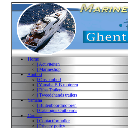
| Home
| Activiteiten
| Marineshop
| Aanbod
| Ons aanbod
| Yamaha B.B.motoren
| Riba Trailers
| Tweedehands trailers
| Yamaha
| Buitenboordmotoren
| Catalogus Outboards
| Contact
| Contactformulier
| Privacy policy